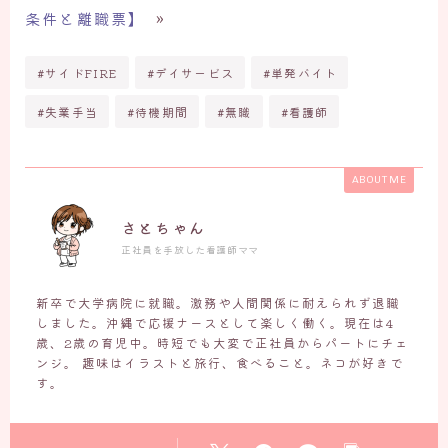
条件と離職票】
»
#サイドFIRE
#デイサービス
#単発バイト
#失業手当
#待機期間
#無職
#看護師
ABOUT ME
さとちゃん
正社員を手放した看護師ママ
新卒で大学病院に就職。激務や人間関係に耐えられず退職
しました。沖縄で応援ナースとして楽しく働く。現在は4
歳、2歳の育児中。時短でも大変で正社員からパートにチェ
ンジ。 趣味はイラストと旅行、食べること。ネコが好きで
す。