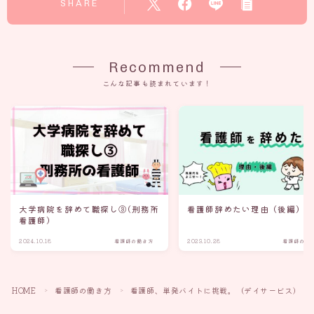
SHARE
Recommend
こんな記事も読まれています！
大学病院を辞めて職探し③(刑務所
看護師辞めたい理由（後編）
看護師)
2024.10.18
看護師の働き方
2023.10.28
看護師の働
HOME
看護師の働き方
看護師、単発バイトに挑戦。（デイサービス）
＞
＞