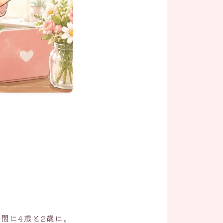
間に4歳と2歳に。