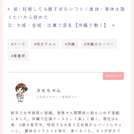
«
前:
妊娠しても酷すぎるシフト！産休・育休は取
りたいから辞めた
次:
大城・金城・比嘉で混乱【沖縄で働く】
»
#ナース
#地元グルメ
#沖縄
#沖縄のスーパー
#看護師
ABOUT ME
さとちゃん
正社員を手放した看護師ママ
新卒で大学病院に就職。激務や人間関係に耐えられず退職
しました。沖縄で応援ナースとして楽しく働く。現在は4
歳、2歳の育児中。時短でも大変で正社員からパートにチェ
ンジ。 趣味はイラストと旅行、食べること。ネコが好きで