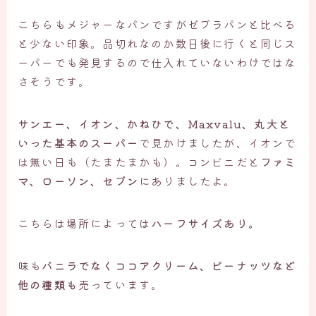
こちらもメジャーなパンですがゼブラパンと比べる
と少ない印象。品切れなのか数日後に行くと同じス
ーパーでも発見するので仕入れていないわけではな
さそうです。
サンエー、イオン、かねひで、Maxvalu、丸大と
いった基本のスーパー
で見かけましたが、イオンで
は無い日も（たまたまかも）。コンビニだと
ファミ
マ、ローソン、セブン
にありましたよ。
こちらは場所によっては
ハーフサイズあり。
味も
バニラでなくココアクリーム、ピーナッツなど
他の種類も
売っています。