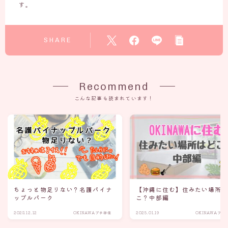
す。
SHARE
Recommend
こんな記事も読まれています！
ちょっと物足りない？名護パイナ
【沖縄に住む】住みたい場所
ップルパーク
こ？中部編
2023.12.12
OKINAWAプチ移住
2025.01.19
OKINAWAプチ