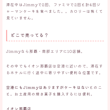
滞在中はJimmyで2回、ファミマで2回と計4回ジ
ャーマンケーキを食べました。。カロリーは怖くて
見ていません。
どこで売ってる？
Jimmyなら那覇・南部エリアに10店舗。
その中でもイオン那覇店は空港に近いので、滞在す
るホテルに行く途中に寄りやすい便利な位置です。
空港にもJimmyはありますがケーキはない
とのこ
と。お土産用の焼き菓子を購入するには便利。
イオン那覇店